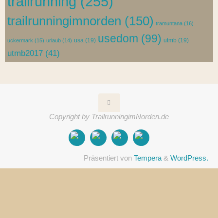
trailrunning
(255)
trailrunningimnorden
(150)
tramuntana
(16)
usedom
(99)
usa
(19)
utmb
(19)
uckermark
(15)
urlaub
(14)
utmb2017
(41)
Copyright by TrailrunningimNorden.de
Präsentiert von
Tempera
&
WordPress.