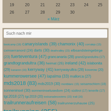
19
20
21
22
23
24
25
26
27
28
29
30
« März
Such nach mir
chamonix
(40)
canaryislands
(39)
bootcamp
(16)
corralejo
(15)
darts
(30)
cxmserranord
(24)
elbsandsteingebirge
deathvalley
(15)
fuerteventura
(47)
grancanaria
(28)
(23)
grand2grandultra
(17)
ireland
(42)
grandtograndultra
(36)
islabonita
heimat
(26)
kerryway
(41)
(29)
kerrywayultra
(28)
koserow
(20)
kanaren
(16)
kummerowersee
(47)
lapalma
(33)
mallorca
(27)
mds2018
(83)
mds2019
(30)
seisamschlern
(18)
montblanc
(15)
sonneninsel
(30)
sonneninselusedom
(24)
südtirol
(17)
tenerife
(17)
tgc2018
(27)
tgc2019
(20)
toskanadesostens
(15)
trail
(16)
trailrunneraufreisen
(58)
trailrunnerzuhause
(25)