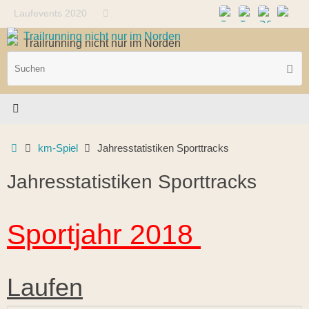
Zum
Suche
Laufevents 2020
Suchen
Inhalt
nach:
springen
S
Such
n
Start
km-Spiel
Jahresstatistiken Sporttracks
Jahresstatistiken Sporttracks
Sportjahr 2018
Laufen